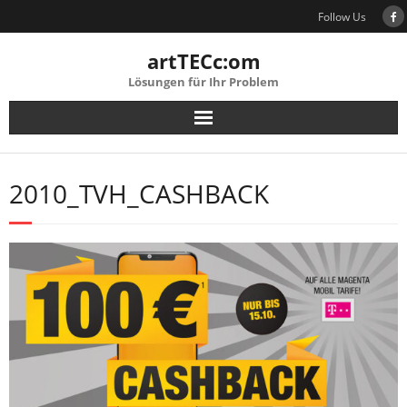
Skip
Follow Us
to
content
artTECc:om
Lösungen für Ihr Problem
2010_TVH_CASHBACK