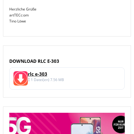
Herzliche Grüße
artTECc:om
Tino Löwe
DOWNLOAD RLC E-303
rlc e-303
Download
1 Datei(en)
7.56 MB