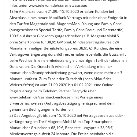
Infos unter www.telekom.de/start/netzausbau
1) Im Aktionszeitraum 21.09.–15.10.2020 erhalten Kunden bei
Abschluss eines neuen Mobilfunk-Vertrags mit oder ohne Endgerät in
den Tarifen MagentaMobil, MagentaMobil Young und Family Card
(ausgeschlossen Special-Tarife, Family Card Basic und Datentarife)
100 € auf ihrem Girokonto gutgeschrieben (z. B. MagentaMobil S
ohne Smartphone für 38,95 €/Monat, Mindestvertragslaufzeit 24
Monate, einmaliger Bereitstellungspreis 38,95 €). Kunden, die eine
Vertragsverlängerung durchführen, erhalten ebenfalls die Gutschrift
beim Wechsel in einen mindestens gleichwertigen Tarif der aktuellen
Generation. Die Gutschrift wird nicht in Verbindung mit einer
monatlichen Grundpreisbefreiung gewährt, wenn diese mehr als 3
Monate umfasst. Zum Erhalt der Gutschrift (nach Ablauf der
Widerrufsfrist) ist vom 21.09.2020 bis 01.02.2021 eine Online-­
Registrierung beim Telekom Partner Teqcycle über
www.telekom.de/cashback-einloesen mit Vorlage eines
Erwerbsnachweises (Auftragsbestätigung) entsprechend den
genannten Bedingungen erforderlich.
2) Das Angebot gilt bis zum 15.10.2020 bei Vertragsabschluss oder -
verlängerung im Tarif MagentaMobil M mit Top-Smartphone.
Monatlicher Grundpreis 68,19 €, Bereitstellungspreis 38,95 €,
Mindestvertragslaufzeit 24 Monate. Die Preise beinhalten die