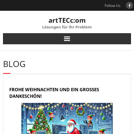
Skip
Follow Us
to
content
artTECc:om
Lösungen für Ihr Problem
BLOG
FROHE WEIHNACHTEN UND EIN GROSSES D
ANKESCHÖN!