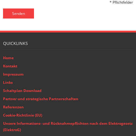
* Pflichtfelder
QUICKLINKS
Home
Kontakt
Impressum
Links
Schaltplan Download
Partner und strategische Partnerschaften
Referenzen
Cookie-Richtlinie (EU)
Unsere Informations- und Rücknahmepflichten nach dem Elektrogesetz
(ElektroG)