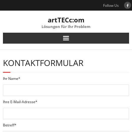
Skip
Follow Us
to
content
artTECc:om
Lösungen für Ihr Problem
KONTAKTFORMULAR
Bitte lasse dieses Feld leer.
Ihr Name*
Ihre E-Mail-Adresse*
Betreff*